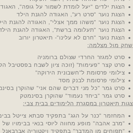
הצגת ילדים "יעל לומדת לשמור על גופה", האגוד
הצגת נוער "סרט רע", האגודה להגנת הילד
הצגת נוער "משהו ממך אצלי", האגודה להגנת היל
הצגת נוער "תעלומה ברשת", האגודה להגנת הילד
הצגת נוער "חרם לא עלינו"- תיאטרון יורוב
חק מול מצלמה:
סרט למגזר החרדי שצולם ברומניה
סרט קצר "פעימות" (זוכה ציון לשבח בפסטיבל הקולנוע
צילומי פרסומת ל"חשבונית הירוקה"
צילומי פרסומת לבנק מסד
סרט גמר "כל מני דברים שהם אני" שהוקרן בסינמ
סרט גמר "ביחד נעמוד" שהוקרן בסינמטק
גות תיאטרון במסגרת הלימודים בבית צבי:
המחזמר "כנר על הגג" בתפקיד סבתא צייטל בבימוי
"מרב אהבה" מופע מחווה ליוסי בנאי בבימויו של עי
"תפוחים מן המדבר" בתפקיד ויקטוריה אברבאנל ב