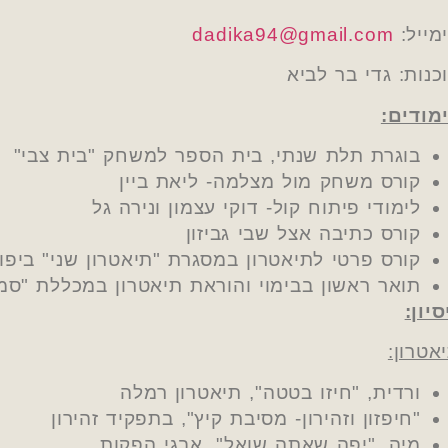
מייל:
dadika94@gmail.com
כנות: גדי בר לביא
מודים:
בוגרת תלת שנתי, בית הספר למשחק "בית צבי"
קורס משחק מול מצלמה- ליאת ביין
לימודי פיתוח קול- דוקי עצמון ונירה גל
קורס כתיבה אצל שבי גביזון
קורס פרטי לתיאטרון במסגרת "תיאטרון שני" ביפו
תואר ראשון בבימוי והוראת תיאטרון במכללת "סמי
סיון:
אטרון:
ורדית, "חיזו בטטה", תיאטרון רמלה
"חיפזון וזהירון- מסיבת קיץ", בתפקיד זהירון
מיה, "יפה שאתה שואל", אבגי הפקות