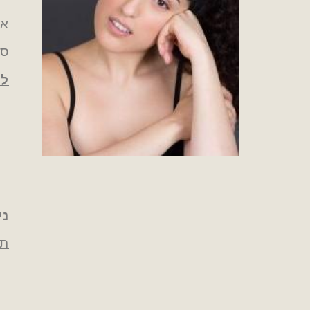
אי
סו
לי
ני
תי