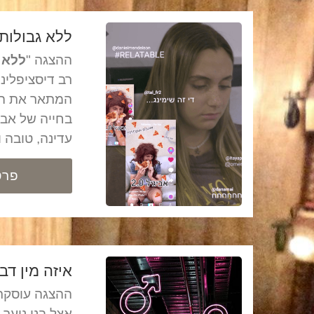
ללא גבולות
ההצגה "
ללא 
רב דיסציפלינ
המתאר את ה
בחייה של אבי
עדינה, טובה 
פרט
איזה מין דב
ההצגה עוסקת 
אצל בני נוער.