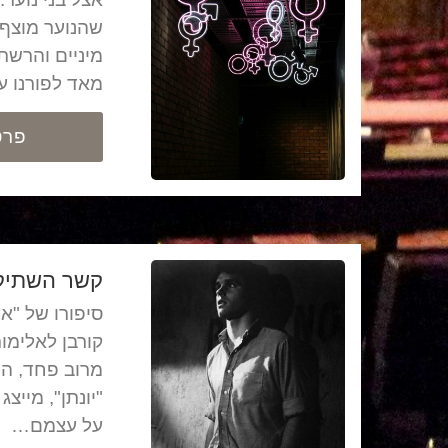
שהנוער מוצף 
מיניים והרש
מאד לפורנו ע
פרט
קשר השתיק
סיפורו של "אי
קורבן לאלימו
מרוב פחד, הו
"יונתן", מייצ
על עצמם…