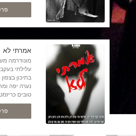
פרט
אמרתי לא
מונודרמה משו
עלילתי בעקב
בתיכון בצפון 
נערה יפה ומח
טובים כריזמ
פרט