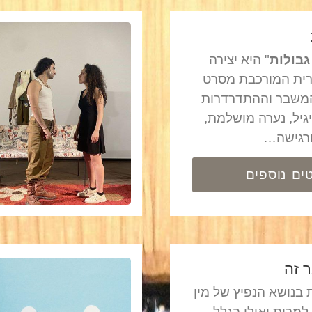
גבולות
" היא יצירה
רית המורכבת מסרט
משבר וההתדרדרות
גיל, נערה מושלמת,
ורגישה…
ים נוספים
ר זה
בנושא הנפיץ של מין
 למרות ואולי בגלל