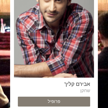
אבירם קליך
שחקן
פרופיל