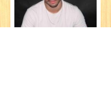
דקל חייק לוי
שחקן
פרופיל