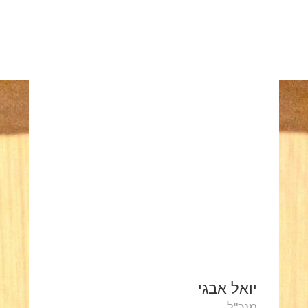
יואל אבגי
מנכ"ל