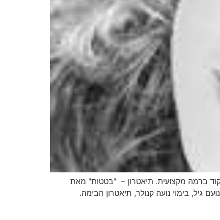
של ניסן נתיב 1998. שפות: עברית, אנגלית, צרפתית. גובה:174 ס"מ. שירה וריקוד ברמה מקצועית. תיאטרון – "בטטות" מאת
נע 2008 "סופה של בדיחה" מאת נועם גיל, בימוי נועה קנולר, תיאטרון הבימה.