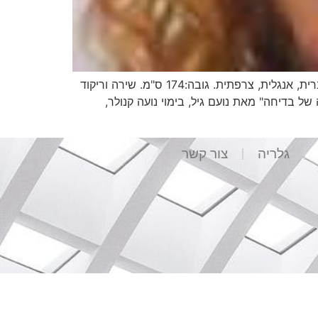
אפרת ארנון שחקנית וכותבת מערכונים בוגרת לימודי משחק בסטודיו של ניסן נתיב 1998. טלפון: 0528411711 שפות: עברית, אנגלית, צרפתית. גובה:174 ס"מ. שירה וריקוד
ן – "בטטות" מאת ובבימוי רוני סיני "איכה" מאת ובבימוי אייל וייזר – תיאטרון תמונע 2008 "סופה של בדיחה" מאת נועם גיל, בימוי נועה קנולר,
גלריה
צור קשר