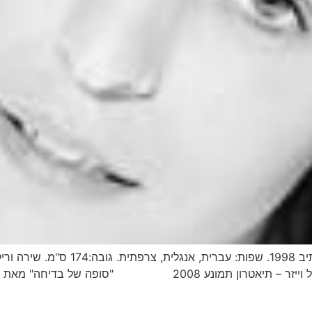
אפרת ארנון בוגרת לימודי משחק בסטודיו 
ובבימוי רוני סיני "איכה" מאת ובבימוי אייל וייזר – תיאטרון תמו