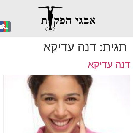
גית:
דנה עדיקא
נה עדיקא