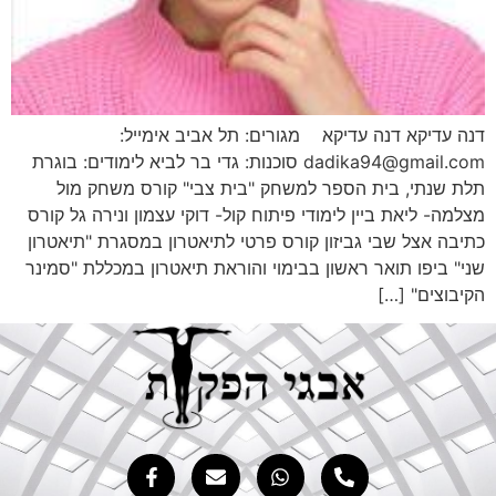
ה עדיקא דנה עדיקא מגורים: תל אביב אימייל:
dadika94@gmail.com סוכנות: גדי בר לביא לימודים: בוגרת
ת שנתי, בית הספר למשחק "בית צבי" קורס משחק מול
למה- ליאת ביין לימודי פיתוח קול- דוקי עצמון ונירה גל קורס
יבה אצל שבי גביזון קורס פרטי לתיאטרון במסגרת "תיאטרון
י" ביפו תואר ראשון בבימוי והוראת תיאטרון במכללת "סמינר
יבוצים" […]