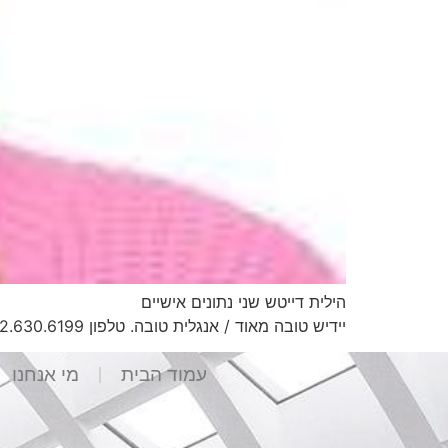
יידיש טובה מאוד / אנגלית טובה. טלפון 052.630.6199מייל HilitDaitch@gmail.com השכלה אומנותית 2010-2013 – בוגרת […]
עמוד הבית
מי אנחנו