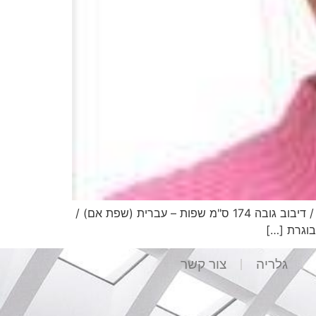
הילית דייטש שני נתונים אישיים תאריך לידה 16.11.1987 כישורים נוספים – שירה / ריקוד / הנחייה / דיבוב גובה 174 ס"מ שפות – עברית (שפת אם) /
גלריה
צור קשר