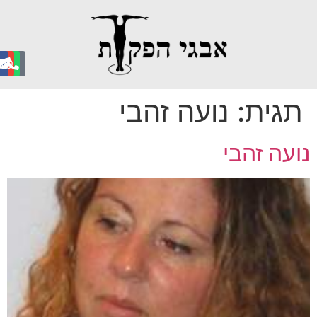
גית:
נועה זהבי
עה זהבי